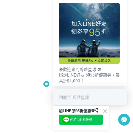
🌍歡迎來到蔚藍星球 👽
綁定LINE好友 領95折優惠券，最
高折$1,000！
回覆至 蔚藍星球
加LINE領95折優惠💚👇
連結 LINE 帳號