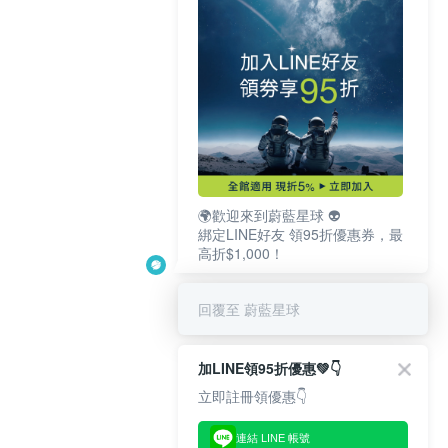
🌍歡迎來到蔚藍星球 👽
綁定LINE好友 領95折優惠券，最
高折$1,000！
回覆至 蔚藍星球
加LINE領95折優惠💚👇
立即註冊領優惠👇
連結 LINE 帳號