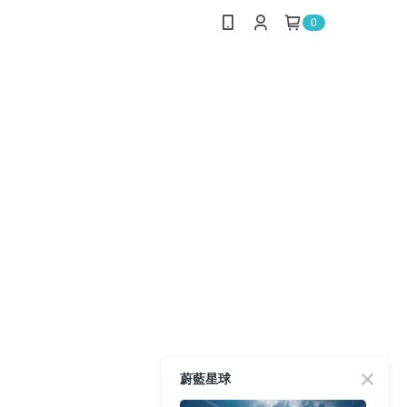
0
蔚藍星球