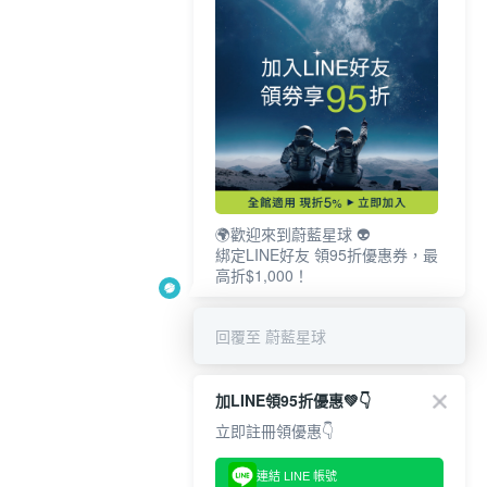
🌍歡迎來到蔚藍星球 👽
綁定LINE好友 領95折優惠券，最
高折$1,000！
回覆至 蔚藍星球
加LINE領95折優惠💚👇
立即註冊領優惠👇
連結 LINE 帳號