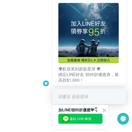
🌍歡迎來到蔚藍星球 👽
綁定LINE好友 領95折優惠券，最
高折$1,000！
回覆至 蔚藍星球
加LINE領95折優惠💚👇
連結 LINE 帳號