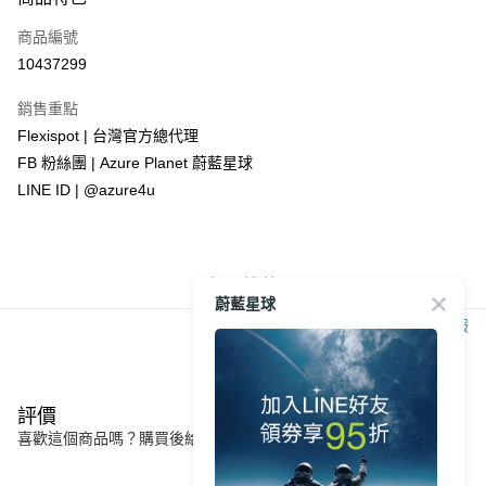
信用卡一次付款
商品編號
信用卡分期付款
10437299
3 期 0 利率 每期
NT$266
21家銀行
銷售重點
6 期 0 利率 每期
NT$133
21家銀行
合作金庫商業銀行
第一商業銀行
Flexispot | 台灣官方總代理
華南商業銀行
彰化商業銀行
合作金庫商業銀行
第一商業銀行
LINE Pay
FB 粉絲團 | Azure Planet 蔚藍星球
上海商業儲蓄銀行
台北富邦商業銀行
華南商業銀行
彰化商業銀行
國泰世華商業銀行
兆豐國際商業銀行
LINE ID | @azure4u
Apple Pay
上海商業儲蓄銀行
台北富邦商業銀行
臺灣中小企業銀行
台中商業銀行
國泰世華商業銀行
兆豐國際商業銀行
匯豐（台灣）商業銀行
華泰商業銀行
街口支付
臺灣中小企業銀行
台中商業銀行
聯邦商業銀行
遠東國際商業銀行
匯豐（台灣）商業銀行
華泰商業銀行
Google Pay
元大商業銀行
永豐商業銀行
相關推薦
聯邦商業銀行
遠東國際商業銀行
蔚藍星球
玉山商業銀行
星展（台灣）商業銀行
元大商業銀行
永豐商業銀行
ATM付款
客服
台新國際商業銀行
中國信託商業銀行
玉山商業銀行
星展（台灣）商業銀行
台灣樂天信用卡公司
台新國際商業銀行
中國信託商業銀行
運送方式
台灣樂天信用卡公司
新竹物流-一般宅配
評價
免運費
喜歡這個商品嗎？購買後給他一個好評吧