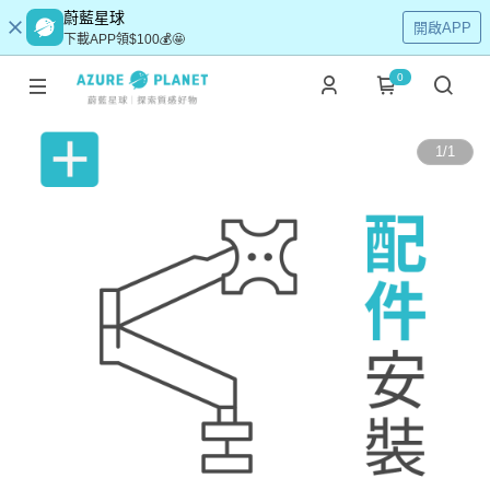
蔚藍星球
開啟APP
下載APP領$100💰🤩
0
1
/
1