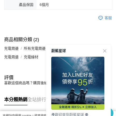
產品保固
6個月
客服
商品相關分類 (2)
充電周邊
所有充電周邊
蔚藍星球
充電周邊
充電線材
評價
喜歡這個商品嗎？購買後給他一個好評吧
本分類熱銷
全站排行
🌍歡迎來到蔚藍星球 👽
本網站中使用 cookie，欲查詢有關本網站使用 cookie 方式之詳情，及若您不希