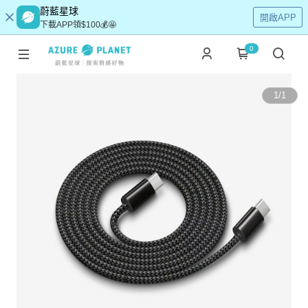
蔚藍星球
開啟APP
下載APP領$100💰🤩
0
1
/
1