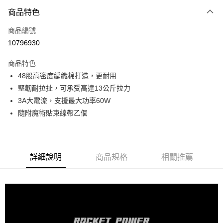
3 期 0 利率 每期
NT$33
21家銀行
商品特色
6 期 0 利率 每期
NT$16
21家銀行
合作金庫商業銀行
第一商業銀行
商品編號
華南商業銀行
彰化商業銀行
合作金庫商業銀行
第一商業銀行
10796930
超商取貨付款
上海商業儲蓄銀行
台北富邦商業銀行
華南商業銀行
彰化商業銀行
國泰世華商業銀行
兆豐國際商業銀行
LINE Pay
上海商業儲蓄銀行
台北富邦商業銀行
商品特色
臺灣中小企業銀行
台中商業銀行
國泰世華商業銀行
兆豐國際商業銀行
48股高密度編織棉打造，更耐用
匯豐（台灣）商業銀行
華泰商業銀行
Apple Pay
臺灣中小企業銀行
台中商業銀行
堅韌耐拉扯，可承受高達13公斤拉力
聯邦商業銀行
遠東國際商業銀行
匯豐（台灣）商業銀行
華泰商業銀行
街口支付
元大商業銀行
永豐商業銀行
3A大電流，支援最大功率60W
聯邦商業銀行
遠東國際商業銀行
玉山商業銀行
星展（台灣）商業銀行
隨附魔術貼束線帶乙個
元大商業銀行
永豐商業銀行
Google Pay
台新國際商業銀行
中國信託商業銀行
玉山商業銀行
星展（台灣）商業銀行
台灣樂天信用卡公司
台新國際商業銀行
中國信託商業銀行
ATM付款
台灣樂天信用卡公司
詳細說明
商品規格
相關推薦
運送方式
全家取貨付款
免運費
付款後全家取貨
每筆NT$60，滿NT$999(含以上)免運費