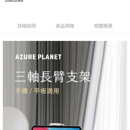
10801065
3 期 0 利率 每期
NT$230
21家銀行
6 期 0 利率 每期
NT$115
21家銀行
合作金庫商業銀行
第一商業銀行
華南商業銀行
彰化商業銀行
合作金庫商業銀行
第一商業銀行
LINE Pay
詳細說明
商品規格
相關推薦
上海商業儲蓄銀行
台北富邦商業銀行
華南商業銀行
彰化商業銀行
國泰世華商業銀行
兆豐國際商業銀行
Apple Pay
上海商業儲蓄銀行
台北富邦商業銀行
臺灣中小企業銀行
台中商業銀行
國泰世華商業銀行
兆豐國際商業銀行
匯豐（台灣）商業銀行
華泰商業銀行
街口支付
臺灣中小企業銀行
台中商業銀行
聯邦商業銀行
遠東國際商業銀行
匯豐（台灣）商業銀行
華泰商業銀行
Google Pay
元大商業銀行
永豐商業銀行
聯邦商業銀行
遠東國際商業銀行
玉山商業銀行
星展（台灣）商業銀行
元大商業銀行
永豐商業銀行
ATM付款
台新國際商業銀行
中國信託商業銀行
玉山商業銀行
星展（台灣）商業銀行
台灣樂天信用卡公司
台新國際商業銀行
中國信託商業銀行
運送方式
台灣樂天信用卡公司
新竹物流-一般宅配
免運費