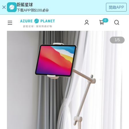
蔚藍星球
開啟APP
下載APP領$100💰🤩
0
1
/
5