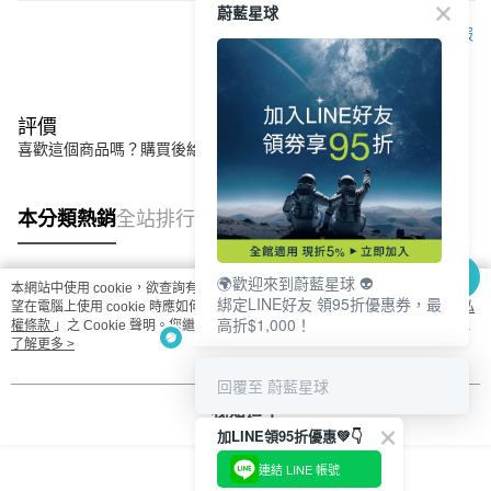
蔚藍星球
客服
評價
喜歡這個商品嗎？購買後給他一個好評吧
本分類熱銷
全站排行
🌍歡迎來到蔚藍星球 👽
本網站中使用 cookie，欲查詢有關本網站使用 cookie 方式之詳情，及若您不希
綁定LINE好友 領95折優惠券，最
熱門標籤
望在電腦上使用 cookie 時應如何變更電腦的 cookie 設定，請參閱本網站「
隱私
高折$1,000！
權條款
」之 Cookie 聲明。您繼續使用本網站即表示您同意本公司得按本網站使
用條款之 Cookie 聲明使用 cookie。
了解更多 >
回覆至 蔚藍星球
我知道了
加LINE領95折優惠💚👇
連結 LINE 帳號