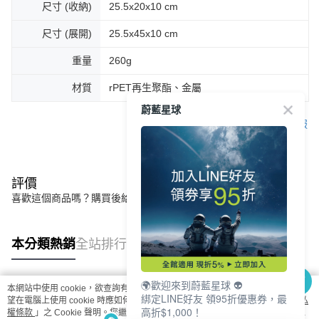
尺寸 (收納)
25.5x20x10 cm
尺寸 (展開)
25.5x45x10 cm
重量
260g
材質
rPET再生聚酯、金屬
蔚藍星球
客服
評價
喜歡這個商品嗎？購買後給他一個好評吧
本分類熱銷
全站排行
🌍歡迎來到蔚藍星球 👽
本網站中使用 cookie，欲查詢有關本網站使用 cookie 方式之詳情，及若您不希
綁定LINE好友 領95折優惠券，最
熱門標籤
望在電腦上使用 cookie 時應如何變更電腦的 cookie 設定，請參閱本網站「
隱私
高折$1,000！
權條款
」之 Cookie 聲明。您繼續使用本網站即表示您同意本公司得按本網站使