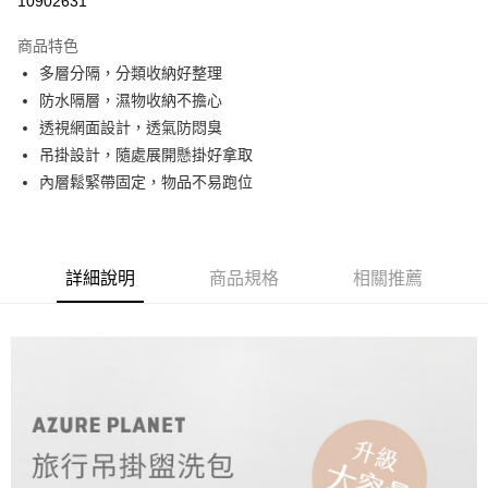
10902631
3 期 0 利率 每期
NT$130
21家銀行
商品特色
6 期 0 利率 每期
NT$65
21家銀行
合作金庫商業銀行
第一商業銀行
多層分隔，分類收納好整理
華南商業銀行
彰化商業銀行
合作金庫商業銀行
第一商業銀行
超商取貨付款
防水隔層，濕物收納不擔心
上海商業儲蓄銀行
台北富邦商業銀行
華南商業銀行
彰化商業銀行
國泰世華商業銀行
兆豐國際商業銀行
透視網面設計，透氣防悶臭
LINE Pay
上海商業儲蓄銀行
台北富邦商業銀行
臺灣中小企業銀行
台中商業銀行
吊掛設計，隨處展開懸掛好拿取
國泰世華商業銀行
兆豐國際商業銀行
匯豐（台灣）商業銀行
華泰商業銀行
Apple Pay
臺灣中小企業銀行
台中商業銀行
內層鬆緊帶固定，物品不易跑位
聯邦商業銀行
遠東國際商業銀行
匯豐（台灣）商業銀行
華泰商業銀行
街口支付
元大商業銀行
永豐商業銀行
聯邦商業銀行
遠東國際商業銀行
玉山商業銀行
星展（台灣）商業銀行
元大商業銀行
永豐商業銀行
Google Pay
台新國際商業銀行
中國信託商業銀行
玉山商業銀行
星展（台灣）商業銀行
詳細說明
商品規格
相關推薦
台灣樂天信用卡公司
台新國際商業銀行
中國信託商業銀行
ATM付款
台灣樂天信用卡公司
運送方式
全家取貨付款
免運費
付款後全家取貨
每筆NT$60，滿NT$999(含以上)免運費