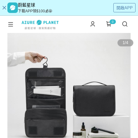
蔚藍星球
開啟APP
下載APP領$100💰🤩
0
1
/
4