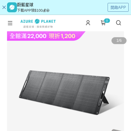
蔚藍星球
開啟APP
下載APP領$100💰🤩
0
1
/
6