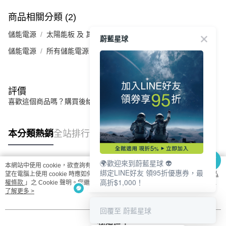
商品相關分類 (2)
儲能電源
太陽能板 及 其他配件
蔚藍星球
儲能電源
所有儲能電源
評價
喜歡這個商品嗎？購買後給他一個好評吧
本分類熱銷
全站排行
🌍歡迎來到蔚藍星球 👽
本網站中使用 cookie，欲查詢有關本網站使用 cookie 方式之詳情，及若您不希
綁定LINE好友 領95折優惠券，最
熱門標籤
望在電腦上使用 cookie 時應如何變更電腦的 cookie 設定，請參閱本網站「
隱私
高折$1,000！
權條款
」之 Cookie 聲明。您繼續使用本網站即表示您同意本公司得按本網站使
用條款之 Cookie 聲明使用 cookie。
了解更多 >
回覆至 蔚藍星球
我知道了