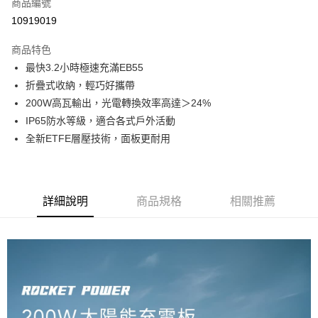
商品編號
華南商業銀行
彰化商業銀行
合作金庫商業銀行
第一商業銀行
10919019
LINE Pay
上海商業儲蓄銀行
台北富邦商業銀行
華南商業銀行
彰化商業銀行
國泰世華商業銀行
兆豐國際商業銀行
Apple Pay
上海商業儲蓄銀行
台北富邦商業銀行
商品特色
臺灣中小企業銀行
台中商業銀行
國泰世華商業銀行
兆豐國際商業銀行
最快3.2小時極速充滿EB55
匯豐（台灣）商業銀行
華泰商業銀行
街口支付
臺灣中小企業銀行
台中商業銀行
折疊式收納，輕巧好攜帶
聯邦商業銀行
遠東國際商業銀行
匯豐（台灣）商業銀行
華泰商業銀行
Google Pay
元大商業銀行
永豐商業銀行
200W高瓦輸出，光電轉換效率高達＞24%
聯邦商業銀行
遠東國際商業銀行
玉山商業銀行
星展（台灣）商業銀行
IP65防水等級，適合各式戶外活動
元大商業銀行
永豐商業銀行
ATM付款
台新國際商業銀行
中國信託商業銀行
玉山商業銀行
星展（台灣）商業銀行
全新ETFE層壓技術，面板更耐用
台灣樂天信用卡公司
台新國際商業銀行
中國信託商業銀行
運送方式
台灣樂天信用卡公司
新竹物流-一般宅配
詳細說明
商品規格
相關推薦
免運費