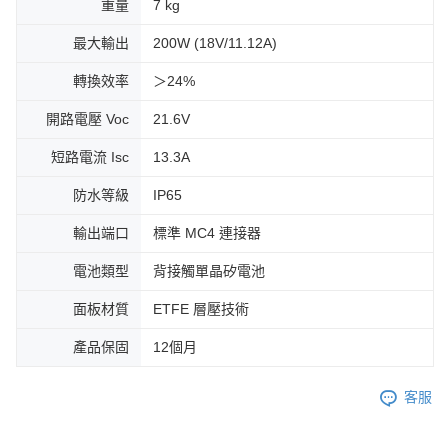
重量
7 kg
最大輸出
200W (18V/11.12A)
轉換效率
＞24%
開路電壓 Voc
21.6V
短路電流 Isc
13.3A
防水等級
IP65
輸出端口
標準 MC4 連接器
電池類型
背接觸單晶矽電池
面板材質
ETFE 層壓技術
產品保固
12個月
客服