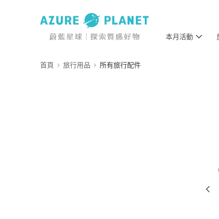
本月活動
首頁
旅行用品
所有旅行配件