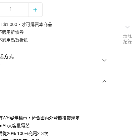
T$1,000，才可購買本商品
不適用折價券
清除
不適用點數折抵
紀錄
送方式
費
次付款
期付款
0 利率 每期
NT$266
21家銀行
有WH容量標示，符合國內外登機攜帶規定
0 利率 每期
NT$133
21家銀行
庫商業銀行
第一商業銀行
00mAh大容量電芯
業銀行
彰化商業銀行
從20%-100%充電2-3次
庫商業銀行
第一商業銀行
付款
業儲蓄銀行
台北富邦商業銀行