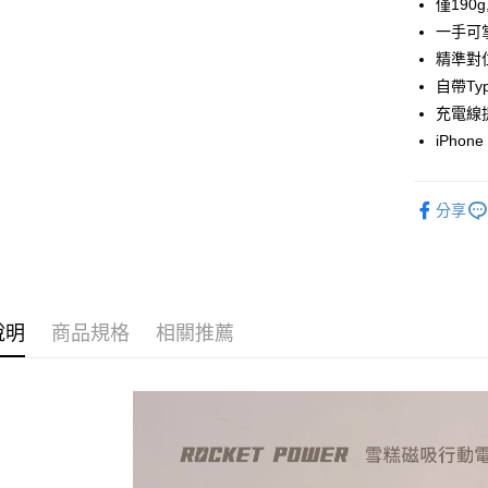
華南商
僅190
國泰世
LINE Pay
上海商
一手可
臺灣中
國泰世
精準對
匯豐（
Apple Pay
臺灣中
聯邦商
自帶Ty
匯豐（
街口支付
元大商
充電線
聯邦商
玉山商
元大商
iPhon
Google Pa
台新國
玉山商
台灣樂
台新國
ATM付款
台灣樂
分享
運送方式
全家取貨
免運費
說明
商品規格
相關推薦
付款後全
每筆NT$6
萊爾富取
免運費