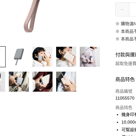
※ 購物滿N
※ 本商品
※ 本商品
付款與運
超取免運
付款方式
商品特色
信用卡一
商品編號
11055570
信用卡分
商品特色
3 期 
機身印
6 期 
合作金
10,0
華南商
可幫設備
合作金
超商取貨
上海商