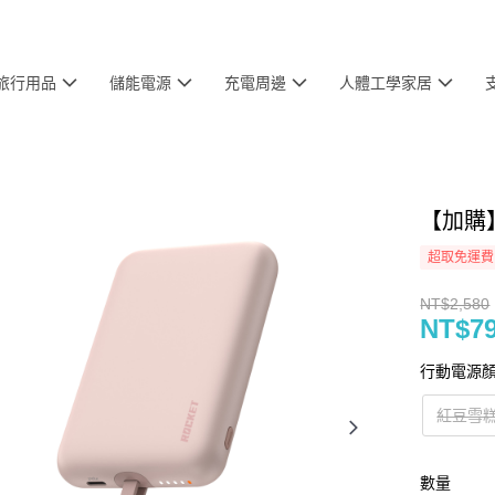
旅行用品
儲能電源
充電周邊
人體工學家居
【加購
超取免運費
NT$2,580
NT$7
行動電源
紅豆雪
數量