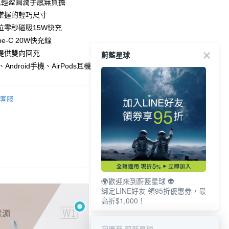
業銀行
彰化商業銀行
g,輕盈圓潤手感無負擔
華商業銀行
兆豐國際商業銀行
業儲蓄銀行
台北富邦商業銀行
掌握的輕巧尺寸
小企業銀行
台中商業銀行
華商業銀行
兆豐國際商業銀行
位零秒磁吸15W快充
台灣）商業銀行
華泰商業銀行
小企業銀行
台中商業銀行
業銀行
遠東國際商業銀行
pe-C 20W快充線
台灣）商業銀行
華泰商業銀行
業銀行
永豐商業銀行
提供雙向回充
蔚藍星球
業銀行
遠東國際商業銀行
業銀行
星展（台灣）商業銀行
業銀行
永豐商業銀行
e、Android手機、AirPods耳機皆適用
y
際商業銀行
中國信託商業銀行
業銀行
星展（台灣）商業銀行
天信用卡公司
際商業銀行
中國信託商業銀行
天信用卡公司
客服
付款
家取貨
🌍歡迎來到蔚藍星球 👽
0，滿NT$999(含以上)免運費
綁定LINE好友 領95折優惠券，最
高折$1,000！
貨付款