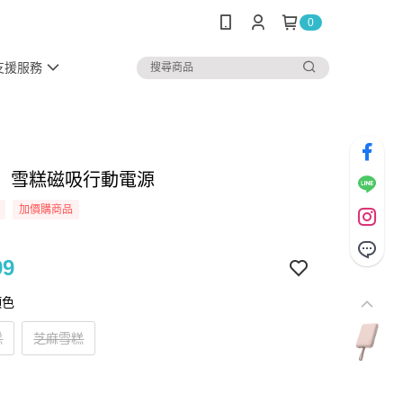
0
支援服務
】雪糕磁吸行動電源
加價購商品
99
顏色
糕
芝麻雪糕