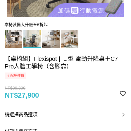
桌椅裝備大升級🌟6折起
【桌椅組】Flexispot | Ｌ型 電動升降桌＋C7
Pro人體工學椅（含腳靠）
宅配免運費
NT$39,300
NT$27,900
請選擇商品選項