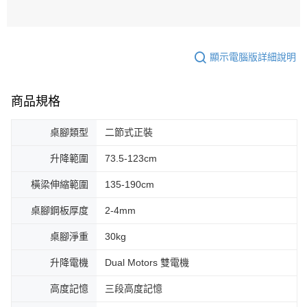
顯示電腦版詳細說明
商品規格
桌腳類型
二節式正裝
升降範圍
73.5-123cm
橫梁伸縮範圍
135-190cm
桌腳鋼板厚度
2-4mm
桌腳淨重
30kg
升降電機
Dual Motors 雙電機
高度記憶
三段高度記憶