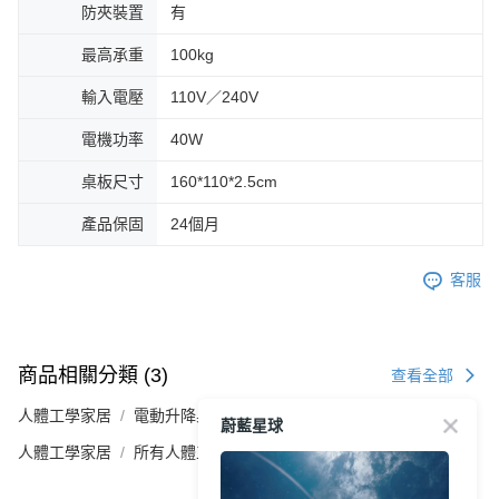
防夾裝置
有
最高承重
100kg
輸入電壓
110V／240V
電機功率
40W
桌板尺寸
160*110*2.5cm
產品保固
24個月
客服
商品相關分類 (3)
查看全部
人體工學家居​
電動升降桌
蔚藍星球
人體工學家居​
所有人體工學家居