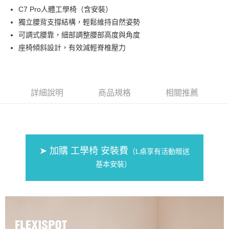
新竹物流-一般宅配
C7 Pro人體工學椅（含安裝）
免運費
獨立腰背支撐結構，輕鬆維持自然姿勢
可調式腰靠，細部調整腰部高度與角度
座椅傾斜設計，有效減輕脊椎壓力
詳細說明
商品規格
相關推薦
➤ 加購 工學椅 安裝費
（L桌享有活動贈送
基本安裝）