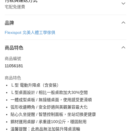
付款與運送方式
宅配免運費
付款方式
品牌
信用卡一次付款
Flexispot 北美人體工學傢俱
信用卡分期付款
3 期 0 利率 每期
NT$9,300
21家銀行
商品特色
6 期 0 利率 每期
NT$4,650
21家銀行
合作金庫商業銀行
第一商業銀行
商品編號
華南商業銀行
彰化商業銀行
合作金庫商業銀行
第一商業銀行
11056181
LINE Pay
上海商業儲蓄銀行
台北富邦商業銀行
華南商業銀行
彰化商業銀行
國泰世華商業銀行
兆豐國際商業銀行
Apple Pay
上海商業儲蓄銀行
台北富邦商業銀行
商品特色
臺灣中小企業銀行
台中商業銀行
國泰世華商業銀行
兆豐國際商業銀行
Ｌ型 電動升降桌（含安裝）
匯豐（台灣）商業銀行
華泰商業銀行
街口支付
臺灣中小企業銀行
台中商業銀行
Ｌ型桌面設計 / 相比一般桌款加大30%空間
聯邦商業銀行
遠東國際商業銀行
匯豐（台灣）商業銀行
華泰商業銀行
Google Pay
元大商業銀行
永豐商業銀行
一體成型桌板 / 無接縫桌面，使用感受更滑順
聯邦商業銀行
遠東國際商業銀行
玉山商業銀行
星展（台灣）商業銀行
弧形收邊轉角 / 安全舒適與美觀兼容最大化
元大商業銀行
永豐商業銀行
ATM付款
台新國際商業銀行
中國信託商業銀行
玉山商業銀行
星展（台灣）商業銀行
貼心久坐提醒 / 智慧控制面板，坐站切換更健康
台灣樂天信用卡公司
台新國際商業銀行
中國信託商業銀行
鋼材運用桌腳 / 承重達100公斤，穩固耐用
運送方式
台灣樂天信用卡公司
溫馨提醒：此商品無法加裝升降桌滾輪