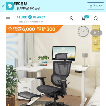
蔚藍星球
開啟APP
下載APP領$100💰🤩
0
1
/
10