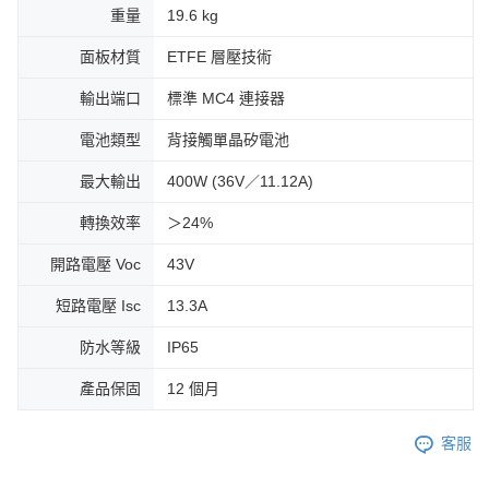
重量
19.6 kg
面板材質
ETFE 層壓技術
輸出端口
標準 MC4 連接器
電池類型
背接觸單晶矽電池
最大輸出
400W (36V／11.12A)
轉換效率
＞24%
開路電壓 Voc
43V
短路電壓 Isc
13.3A
防水等級
IP65
產品保固
12 個月
客服