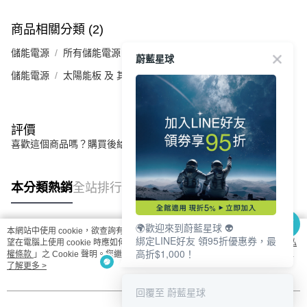
商品相關分類 (2)
儲能電源
所有儲能電源
蔚藍星球
儲能電源
太陽能板 及 其他配件
評價
喜歡這個商品嗎？購買後給他一個好評吧
本分類熱銷
全站排行
🌍歡迎來到蔚藍星球 👽
本網站中使用 cookie，欲查詢有關本網站使用 cookie 方式之詳情，及若您不希
綁定LINE好友 領95折優惠券，最
熱門標籤
望在電腦上使用 cookie 時應如何變更電腦的 cookie 設定，請參閱本網站「
隱私
高折$1,000！
權條款
」之 Cookie 聲明。您繼續使用本網站即表示您同意本公司得按本網站使
用條款之 Cookie 聲明使用 cookie。
了解更多 >
回覆至 蔚藍星球