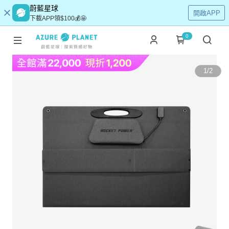
蔚藍星球
開啟APP
下載APP領$100💰🤩
0
1
/
2