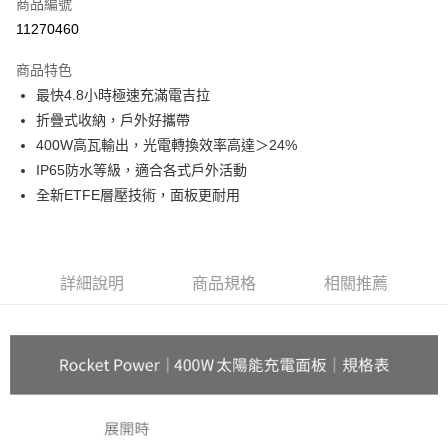
商品編號
華南商業銀行
彰化商業銀行
合作金庫商業銀行
第一商業銀行
11270460
LINE Pay
上海商業儲蓄銀行
台北富邦商業銀行
華南商業銀行
彰化商業銀行
國泰世華商業銀行
兆豐國際商業銀行
Apple Pay
上海商業儲蓄銀行
台北富邦商業銀行
商品特色
臺灣中小企業銀行
台中商業銀行
國泰世華商業銀行
兆豐國際商業銀行
最快4.8小時極速充滿電吉拉
匯豐（台灣）商業銀行
華泰商業銀行
街口支付
臺灣中小企業銀行
台中商業銀行
折疊式收納，戶外好攜帶
聯邦商業銀行
遠東國際商業銀行
匯豐（台灣）商業銀行
華泰商業銀行
Google Pay
元大商業銀行
永豐商業銀行
400W高瓦輸出，光電轉換效率高達＞24%
聯邦商業銀行
遠東國際商業銀行
玉山商業銀行
星展（台灣）商業銀行
IP65防水等級，適合各式戶外活動
元大商業銀行
永豐商業銀行
ATM付款
台新國際商業銀行
中國信託商業銀行
玉山商業銀行
星展（台灣）商業銀行
全新ETFE層壓技術，面板更耐用
台灣樂天信用卡公司
台新國際商業銀行
中國信託商業銀行
運送方式
台灣樂天信用卡公司
新竹物流-一般宅配
詳細說明
商品規格
相關推薦
免運費