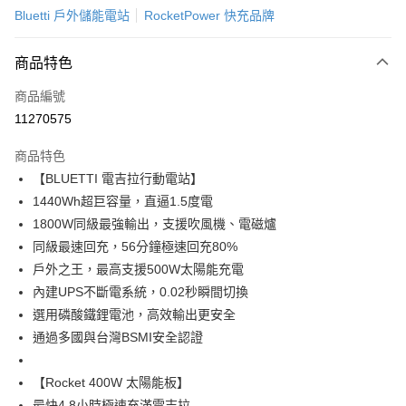
台新國際商業銀行
中國信託商業銀行
新竹物流-一般宅配
Bluetti 戶外儲能電站
RocketPower 快充品牌
台灣樂天信用卡公司
免運費
商品特色
商品編號
11270575
商品特色
【BLUETTI 電吉拉行動電站】
1440Wh超巨容量，直逼1.5度電
1800W同級最強輸出，支援吹風機、電磁爐
同級最速回充，56分鐘極速回充80%
戶外之王，最高支援500W太陽能充電
內建UPS不斷電系統，0.02秒瞬間切換
選用磷酸鐵鋰電池，高效輸出更安全
通過多國與台灣BSMI安全認證
【Rocket 400W 太陽能板】
最快4.8小時極速充滿電吉拉