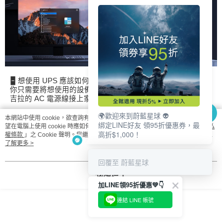
🁢 想使用 UPS 應該如何連接？
你只需要將想使用的設備接上【BLUETTI 電吉拉】，再將電
吉拉的 AC 電源線接上家用插座，運作方式如下：
🌍歡迎來到蔚藍星球 👽
本網站中使用 cookie，欲查詢有關本網站使用 cookie 方式之詳情，及若您不希
綁定LINE好友 領95折優惠券，最
望在電腦上使用 cookie 時應如何變更電腦的 cookie 設定，請參閱本網站「
隱私
高折$1,000！
權條款
」之 Cookie 聲明。您繼續使用本網站即表示您同意本公司得按本網站使
用條款之 Cookie 聲明使用 cookie。
了解更多 >
回覆至 蔚藍星球
我知道了
加LINE領95折優惠💚👇
連結 LINE 帳號