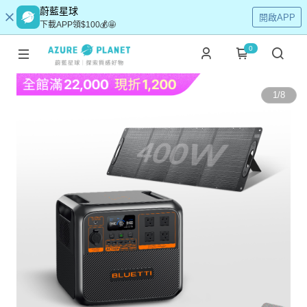
蔚藍星球
開啟APP
下載APP領$100💰🤩
0
1
/
8