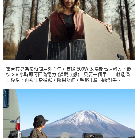
電吉拉專為長時間戶外而生，支援 500W 太陽能高速輸入，最
快 3.8 小時即可回滿電力 (滿載狀態)。只要一個早上，就能滿
血復活，再次化身猛獸，隨用隨補，輕鬆甩開同級對手。