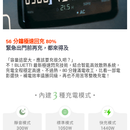
56 分鐘極速回充 80%
緊急出門前再充，都來得及
「容量這麼大，應該要充很久吧？」
不！BLUETTI 最新極速閃充技術，結合智能高效散熱系統，
充電全程穩定高速、不過熱，80 分鐘滿電收工，比看一部電
影還快，補電效率遠勝同級，再也不用苦等整晚充電！