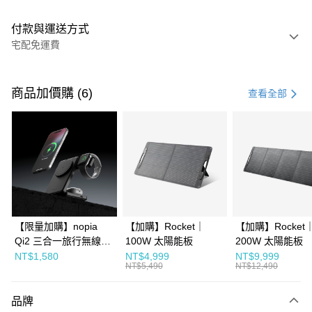
付款與運送方式
宅配免運費
付款方式
信用卡一次付款
商品加價購 (6)
查看全部
信用卡分期付款
3 期 0 利率 每期
NT$14,933
21家銀行
6 期 0 利率 每期
NT$7,466
21家銀行
合作金庫商業銀行
第一商業銀行
華南商業銀行
彰化商業銀行
合作金庫商業銀行
第一商業銀行
LINE Pay
上海商業儲蓄銀行
台北富邦商業銀行
華南商業銀行
彰化商業銀行
國泰世華商業銀行
兆豐國際商業銀行
Apple Pay
上海商業儲蓄銀行
台北富邦商業銀行
臺灣中小企業銀行
台中商業銀行
【限量加購】nopia
【加購】Rocket｜
【加購】Rocket
國泰世華商業銀行
兆豐國際商業銀行
匯豐（台灣）商業銀行
華泰商業銀行
街口支付
Qi2 三合一旅行無線充
100W 太陽能板
200W 太陽能板
臺灣中小企業銀行
台中商業銀行
聯邦商業銀行
遠東國際商業銀行
電器
匯豐（台灣）商業銀行
華泰商業銀行
NT$1,580
NT$4,999
NT$9,999
Google Pay
元大商業銀行
永豐商業銀行
NT$5,490
NT$12,490
聯邦商業銀行
遠東國際商業銀行
玉山商業銀行
星展（台灣）商業銀行
元大商業銀行
永豐商業銀行
台新國際商業銀行
中國信託商業銀行
運送方式
玉山商業銀行
星展（台灣）商業銀行
品牌
台灣樂天信用卡公司