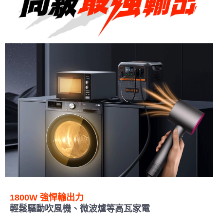
1800W 強悍輸出力
輕鬆驅動吹風機、微波爐等高瓦家電