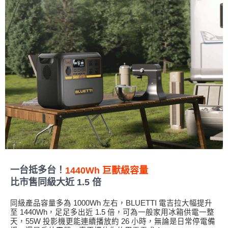
一台抵多台！
1440Wh 巨獸級容量
比市售同級大近 1.5 倍
同級產品容量多為 1000Wh 左右，BLUETTI 電吉拉大幅提升
至 1440Wh，足足多出近 1.5 倍，可為一般家用冰箱供電一整
天，55W 投影機更能連續播放約 26 小時，無論是日常停電備