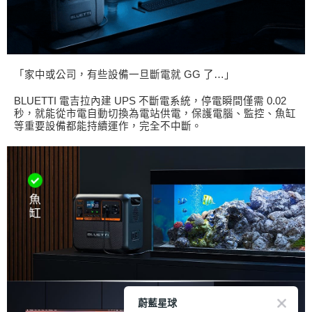
「家中或公司，有些設備一旦斷電就 GG 了…」
BLUETTI 電吉拉內建 UPS 不斷電系統，停電瞬間僅需 0.02
秒，就能從市電自動切換為電站供電，保護電腦、監控、魚缸
等重要設備都能持續運作，完全不中斷。
蔚藍星球