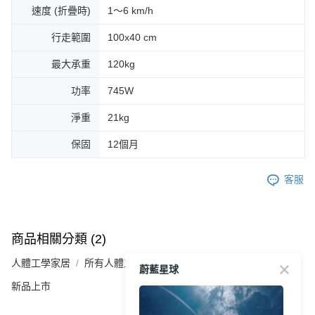
速度 (折疊時)
1～6 km/h
行走範圍
100x40 cm
最大承重
120kg
功率
745W
淨重
21kg
保固
12個月
客服
商品相關分類 (2)
人體工學家居​
所有人體工學家居
蔚藍星球
新品上市