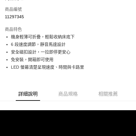
6 期 0 利率 每期
NT$1,249
21家銀行
合作金庫商業銀行
第一商業銀行
商品編號
華南商業銀行
彰化商業銀行
合作金庫商業銀行
第一商業銀行
11297345
LINE Pay
上海商業儲蓄銀行
台北富邦商業銀行
華南商業銀行
彰化商業銀行
國泰世華商業銀行
兆豐國際商業銀行
Apple Pay
上海商業儲蓄銀行
台北富邦商業銀行
商品特色
臺灣中小企業銀行
台中商業銀行
國泰世華商業銀行
兆豐國際商業銀行
機身輕薄可折疊，輕鬆收納床底下
匯豐（台灣）商業銀行
華泰商業銀行
街口支付
臺灣中小企業銀行
台中商業銀行
6 段速度調節，靜音馬達設計
聯邦商業銀行
遠東國際商業銀行
匯豐（台灣）商業銀行
華泰商業銀行
Google Pay
元大商業銀行
永豐商業銀行
安全磁扣設計，一拉即停更安心
聯邦商業銀行
遠東國際商業銀行
玉山商業銀行
星展（台灣）商業銀行
免安裝，開箱即可使用
元大商業銀行
永豐商業銀行
ATM付款
台新國際商業銀行
中國信託商業銀行
玉山商業銀行
星展（台灣）商業銀行
LED 螢幕清楚呈現速度、時間與卡路里
台灣樂天信用卡公司
台新國際商業銀行
中國信託商業銀行
運送方式
台灣樂天信用卡公司
新竹物流-一般宅配
詳細說明
商品規格
相關推薦
免運費