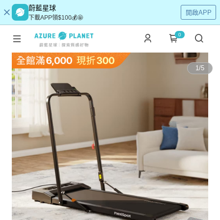
蔚藍星球
開啟APP
下載APP領$100💰🤩
0
1
/
5