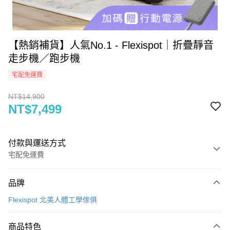
【熱銷補貨】人氣No.1 - Flexispot｜折疊靜音
走步機／跑步機
宅配免運費
NT$14,900
NT$7,499
付款與運送方式
宅配免運費
付款方式
品牌
信用卡一次付款
Flexispot 北美人體工學傢俱
信用卡分期付款
3 期 0 利率 每期
NT$2,499
21家銀行
商品特色