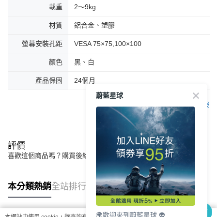
載重
2～9kg
材質
鋁合金、塑膠
螢幕安裝孔距
VESA 75×75,100×100
顏色
黑、白
產品保固
24個月
蔚藍星球
客服
評價
喜歡這個商品嗎？購買後給他一個好評吧
本分類熱銷
全站排行
🌍歡迎來到蔚藍星球 👽