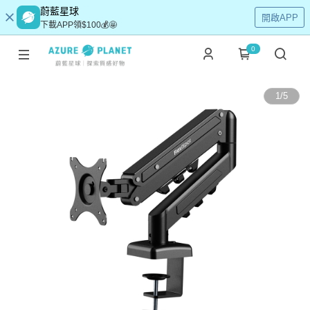
蔚藍星球
開啟APP
下載APP領$100💰🤩
0
1
/
5