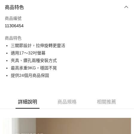
3 期 0 利率 每期
NT$360
21家銀行
商品特色
6 期 0 利率 每期
NT$180
21家銀行
合作金庫商業銀行
第一商業銀行
商品編號
華南商業銀行
彰化商業銀行
合作金庫商業銀行
第一商業銀行
11306454
LINE Pay
上海商業儲蓄銀行
台北富邦商業銀行
華南商業銀行
彰化商業銀行
國泰世華商業銀行
兆豐國際商業銀行
Apple Pay
上海商業儲蓄銀行
台北富邦商業銀行
商品特色
臺灣中小企業銀行
台中商業銀行
國泰世華商業銀行
兆豐國際商業銀行
三關節設計，拉伸旋轉更靈活
匯豐（台灣）商業銀行
華泰商業銀行
街口支付
臺灣中小企業銀行
台中商業銀行
適用17～32吋螢幕
聯邦商業銀行
遠東國際商業銀行
匯豐（台灣）商業銀行
華泰商業銀行
Google Pay
元大商業銀行
永豐商業銀行
夾具、鑽孔兩種安裝方式
聯邦商業銀行
遠東國際商業銀行
玉山商業銀行
星展（台灣）商業銀行
最高承重9KG，穩固不晃
元大商業銀行
永豐商業銀行
ATM付款
台新國際商業銀行
中國信託商業銀行
玉山商業銀行
星展（台灣）商業銀行
提供24個月商品保固
台灣樂天信用卡公司
台新國際商業銀行
中國信託商業銀行
運送方式
台灣樂天信用卡公司
新竹物流-一般宅配
詳細說明
商品規格
相關推薦
免運費