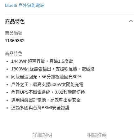
台新國際商業銀行
中國信託商業銀行
新竹物流-一般宅配
Bluetti 戶外儲能電站
台灣樂天信用卡公司
免運費
商品特色
商品編號
11369362
商品特色
1440Wh超巨容量，直逼1.5度電
1800W同級最強輸出，支援吹風機、電磁爐
同級最速回充，56分鐘極速回充80%
戶外之王，最高支援500W太陽能充電
內建UPS不斷電系統，0.02秒瞬間切換
選用磷酸鐵鋰電池，高效輸出更安全
通過多國與台灣BSMI安全認證
詳細說明
相關推薦