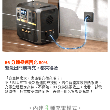
56 分鐘極速回充 80%
緊急出門前再充，都來得及
「容量這麼大，應該要充很久吧？」
不！BLUETTI 最新極速閃充技術，結合智能高效散熱系統，
充電全程穩定高速、不過熱，80 分鐘滿電收工，比看一部電
影還快，補電效率遠勝同級，再也不用苦等整晚充電！