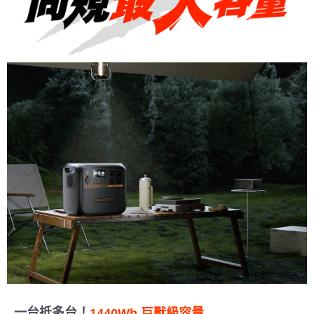
一台抵多台！
1440Wh 巨獸級容量