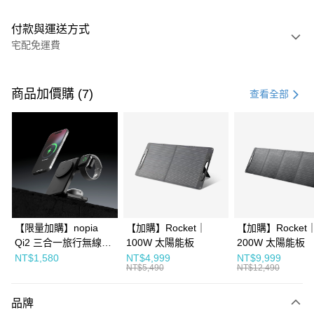
付款與運送方式
宅配免運費
付款方式
信用卡一次付款
商品加價購 (7)
查看全部
信用卡分期付款
3 期 0 利率 每期
NT$10,500
21家銀行
6 期 0 利率 每期
NT$5,250
21家銀行
合作金庫商業銀行
第一商業銀行
華南商業銀行
彰化商業銀行
合作金庫商業銀行
第一商業銀行
LINE Pay
上海商業儲蓄銀行
台北富邦商業銀行
華南商業銀行
彰化商業銀行
國泰世華商業銀行
兆豐國際商業銀行
Apple Pay
上海商業儲蓄銀行
台北富邦商業銀行
臺灣中小企業銀行
台中商業銀行
【限量加購】nopia
【加購】Rocket｜
【加購】Rocket
國泰世華商業銀行
兆豐國際商業銀行
匯豐（台灣）商業銀行
華泰商業銀行
街口支付
Qi2 三合一旅行無線充
100W 太陽能板
200W 太陽能板
臺灣中小企業銀行
台中商業銀行
聯邦商業銀行
遠東國際商業銀行
電器
匯豐（台灣）商業銀行
華泰商業銀行
NT$1,580
NT$4,999
NT$9,999
Google Pay
元大商業銀行
永豐商業銀行
NT$5,490
NT$12,490
聯邦商業銀行
遠東國際商業銀行
玉山商業銀行
星展（台灣）商業銀行
元大商業銀行
永豐商業銀行
台新國際商業銀行
中國信託商業銀行
運送方式
玉山商業銀行
星展（台灣）商業銀行
品牌
台灣樂天信用卡公司