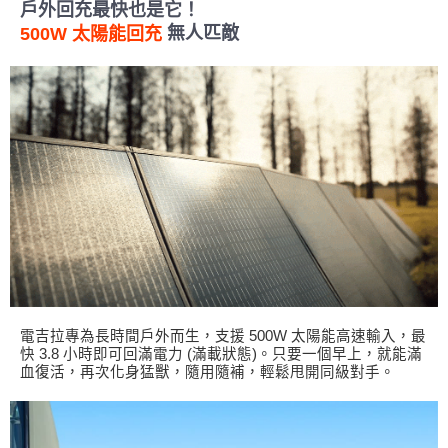
戶外回充最快也是它！
無人匹敵
500W 太陽能回充
電吉拉專為長時間戶外而生，支援 500W 太陽能高速輸入，最
快 3.8 小時即可回滿電力 (滿載狀態)。只要一個早上，就能滿
血復活，再次化身猛獸，隨用隨補，輕鬆甩開同級對手。