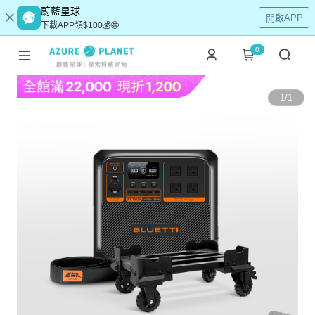
蔚藍星球
開啟APP
下載APP領$100💰🤩
0
1
/
1