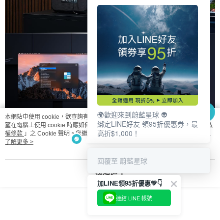
🌍歡迎來到蔚藍星球 👽
本網站中使用 cookie，欲查詢有關本網站使用 cookie 方式之詳情，及若您不希
綁定LINE好友 領95折優惠券，最
望在電腦上使用 cookie 時應如何變更電腦的 cookie 設定，請參閱本網站「
隱私
高折$1,000！
權條款
」之 Cookie 聲明。您繼續使用本網站即表示您同意本公司得按本網站使
🁢 想使用 UPS 應該如何連接？
用條款之 Cookie 聲明使用 cookie。
了解更多 >
你只需要將想使用的設備接上【BLUETTI 電吉拉】，再將電
吉拉的 AC 電源線接上家用插座，運作方式如下：
回覆至 蔚藍星球
我知道了
加LINE領95折優惠💚👇
連結 LINE 帳號