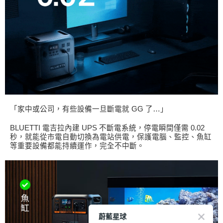
「家中或公司，有些設備一旦斷電就 GG 了…」
BLUETTI 電吉拉內建 UPS 不斷電系統，停電瞬間僅需 0.02
秒，就能從市電自動切換為電站供電，保護電腦、監控、魚缸
等重要設備都能持續運作，完全不中斷。
蔚藍星球