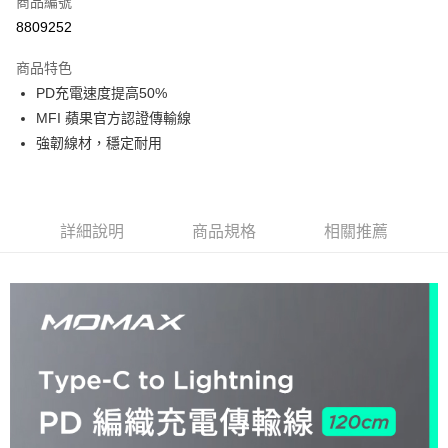
商品編號
信用卡分期付款
8809252
3 期 0 利率 每期
NT$99
21家銀行
商品特色
6 期 0 利率 每期
NT$49
21家銀行
合作金庫商業銀行
第一商業銀行
PD充電速度提高50%
華南商業銀行
彰化商業銀行
合作金庫商業銀行
第一商業銀行
超商取貨付款
MFI 蘋果官方認證傳輸線
上海商業儲蓄銀行
台北富邦商業銀行
華南商業銀行
彰化商業銀行
國泰世華商業銀行
兆豐國際商業銀行
強韌線材，穩定耐用
LINE Pay
上海商業儲蓄銀行
台北富邦商業銀行
臺灣中小企業銀行
台中商業銀行
國泰世華商業銀行
兆豐國際商業銀行
匯豐（台灣）商業銀行
華泰商業銀行
Apple Pay
臺灣中小企業銀行
台中商業銀行
聯邦商業銀行
遠東國際商業銀行
匯豐（台灣）商業銀行
華泰商業銀行
街口支付
元大商業銀行
永豐商業銀行
詳細說明
商品規格
相關推薦
聯邦商業銀行
遠東國際商業銀行
玉山商業銀行
星展（台灣）商業銀行
元大商業銀行
永豐商業銀行
Google Pay
台新國際商業銀行
中國信託商業銀行
玉山商業銀行
星展（台灣）商業銀行
台灣樂天信用卡公司
台新國際商業銀行
中國信託商業銀行
ATM付款
台灣樂天信用卡公司
運送方式
全家取貨付款
免運費
付款後全家取貨