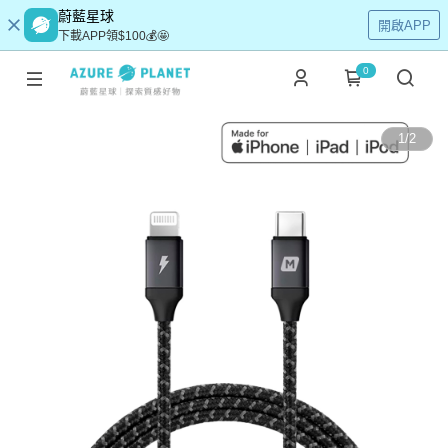
蔚藍星球
開啟APP
下載APP領$100💰🤩
0
1
/
2