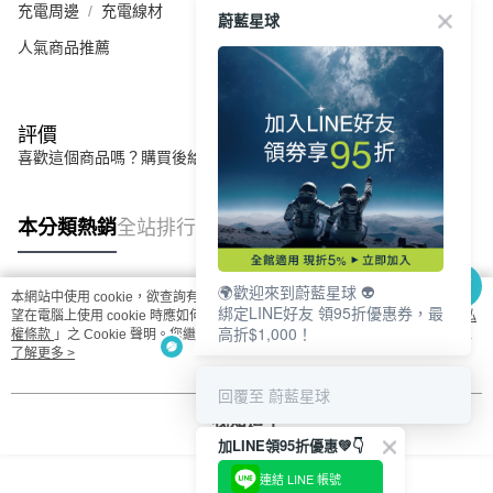
充電周邊
充電線材
蔚藍星球
人氣商品推薦
評價
喜歡這個商品嗎？購買後給他一個好評吧
本分類熱銷
全站排行
🌍歡迎來到蔚藍星球 👽
本網站中使用 cookie，欲查詢有關本網站使用 cookie 方式之詳情，及若您不希
綁定LINE好友 領95折優惠券，最
熱門標籤
望在電腦上使用 cookie 時應如何變更電腦的 cookie 設定，請參閱本網站「
隱私
高折$1,000！
權條款
」之 Cookie 聲明。您繼續使用本網站即表示您同意本公司得按本網站使
用條款之 Cookie 聲明使用 cookie。
了解更多 >
回覆至 蔚藍星球
我知道了
加LINE領95折優惠💚👇
連結 LINE 帳號